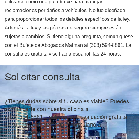
utilizarse como una guía breve para manejar
reclamaciones por daños a vehículos. No fue diseñada
para proporcionar todos los detalles específicos de la ley.
Además, la ley y las pólizas de seguro siempre están
sujetas a cambios.
Si tiene alguna pregunta, comuníquese
con el Bufete de Abogados Malman al (303) 594-8861. La
consulta es gratuita y se habla español, las 24 horas.
Solicitar consulta
¿Tienes dudas sobre si tu caso es viable? Puedes
comunicarte con nuestra oficina al
(303) 594-8861 o solicitar una evaluación gratuita
de tu caso completando el formulario a
continuación.