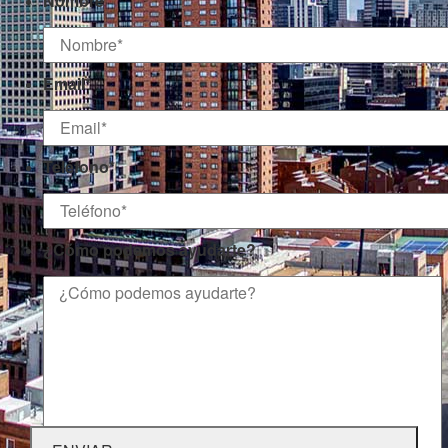
Nombre
*
Email
*
Teléfono
*
¿Cómo podemos ayudarte?