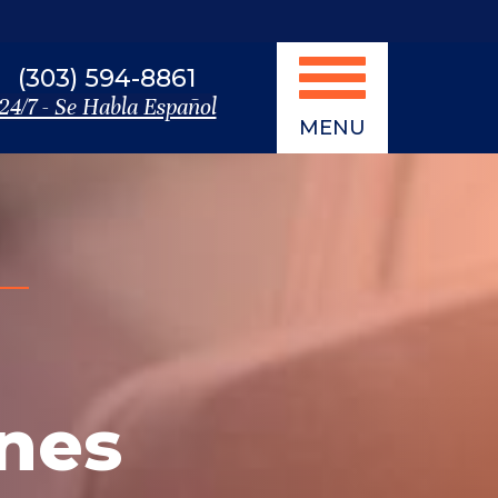
(303) 594-8861
24/7 - Se Habla Español
MENU
nes