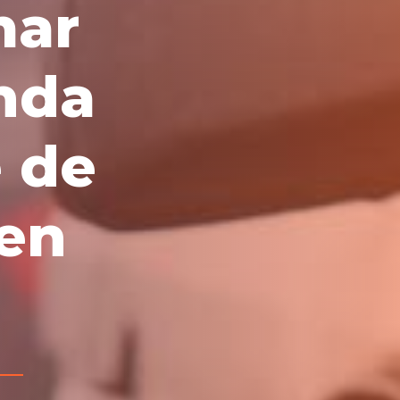
mar
nda
 de
 en