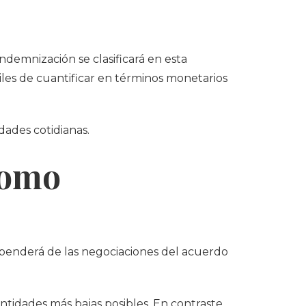
ndemnización se clasificará en esta
ciles de cuantificar en términos monetarios
dades cotidianas.
como
penderá de las negociaciones del acuerdo
ntidades más bajas posibles. En contraste,