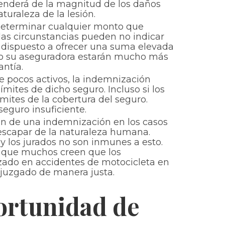
ependerá de la magnitud de los daños
turaleza de la lesión.
 determinar cualquier monto que
 las circunstancias pueden no indicar
 dispuesto a ofrecer una suma elevada
o o su aseguradora estarán mucho más
antía.
e pocos activos, la indemnización
ímites de dicho seguro. Incluso si los
mites de la cobertura del seguro.
eguro insuficiente.
sión de una indemnización en los casos
escapar de la naturaleza humana.
y los jurados no son inmunes a esto.
 a que muchos creen que los
izado en accidentes de motocicleta en
 juzgado de manera justa.
ortunidad de