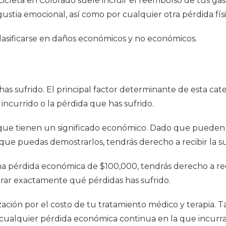
cleta en Colorado suele incluir el reembolso de tus ga
stia emocional, así como por cualquier otra pérdida físi
lasificarse en daños económicos y no económicos.
 has sufrido. El principal factor determinante de esta ca
incurrido o la pérdida que has sufrido.
e tienen un significado económico. Dado que pueden c
que puedas demostrarlos, tendrás derecho a recibir la s
e una pérdida económica de $100,000, tendrás derecho a 
ar exactamente qué pérdidas has sufrido.
ción por el costo de tu tratamiento médico y terapia. T
y cualquier pérdida económica continua en la que incurra