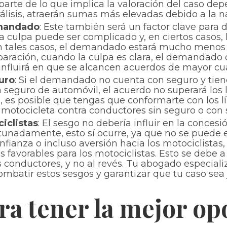
 parte de lo que implica la valoración del caso d
álisis, atraerán sumas más elevadas debido a la na
emandado
: Este también será un factor clave para
a culpa puede ser complicado y, en ciertos casos,
En tales casos, el demandado estará mucho menos
mparación, cuando la culpa es clara, el demandad
 influirá en que se alcancen acuerdos de mayor cu
uro
: Si el demandado no cuenta con seguro y tien
 seguro de automóvil, el acuerdo no superará los l
es posible que tengas que conformarte con los lí
motocicleta contra conductores sin seguro o con s
iclistas
: El sesgo no debería influir en la conce
tunadamente, esto sí ocurre, ya que no se puede 
anza o incluso aversión hacia los motociclistas, 
s favorables para los motociclistas. Esto se debe
s conductores, y no al revés. Tu abogado especial
mbatir estos sesgos y garantizar que tu caso sea
ra tener la mejor op