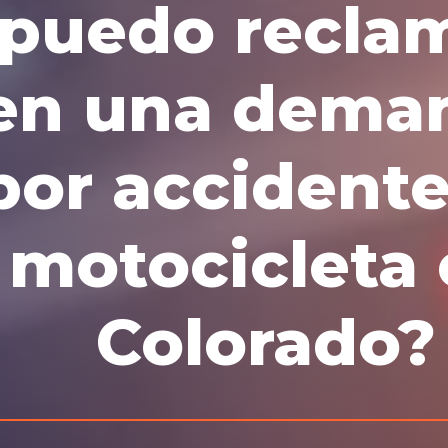
puedo recla
en una dema
por accidente
motocicleta
Colorado?