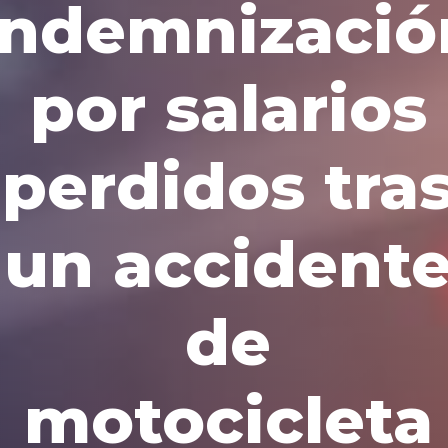
indemnizació
por salarios
perdidos tra
un accident
de
motocicleta