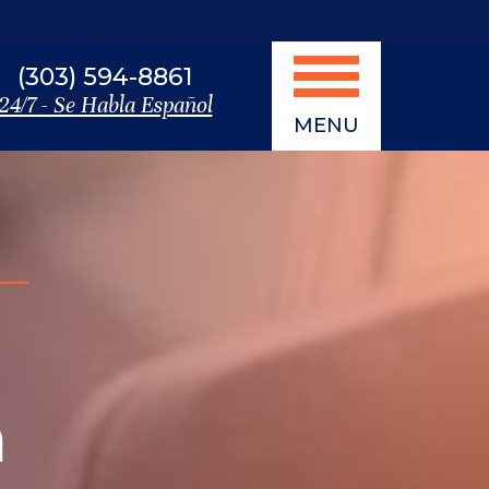
(303) 594-8861
24/7 - Se Habla Español
MENU
a