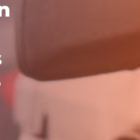
n
s
e