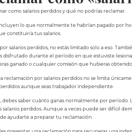
r como salarios perdidos y qué no podrías reclamar.
ios incluyen lo que normalmente te habrían pagado por ho
 constituiría tus salarios.
or salarios perdidos, no estás limitado solo a eso. Tam
s disfrutado durante el período en que estuviste lesiona
bieras ganado o cualquier comisión que hubieras obteni
reclamación por salarios perdidos no se limita únicame
s perdidos aunque seas trabajador independiente.
ía, debes saber cuánto ganas normalmente por período. 
salarios perdidos. Aunque a veces puede ser difícil dem
de ayudarte a preparar tu reclamación.
es presentar una reclamación para recuperar una indem