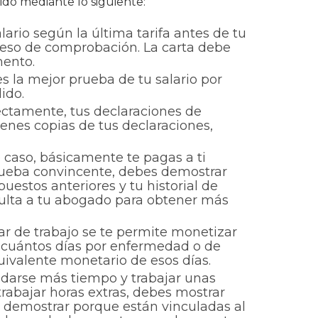
ido mediante lo siguiente:
ario según la última tarifa antes de tu
oceso de comprobación. La carta debe
mento.
s la mejor prueba de tu salario por
ido.
rectamente, tus declaraciones de
ienes copias de tus declaraciones,
e caso, básicamente te pagas a ti
prueba convincente, debes demostrar
stos anteriores y tu historial de
sulta a tu abogado para obtener más
ar de trabajo se te permite monetizar
r cuántos días por enfermedad o de
quivalente monetario de esos días.
uedarse más tiempo y trabajar unas
rabajar horas extras, debes mostrar
de demostrar porque están vinculadas al