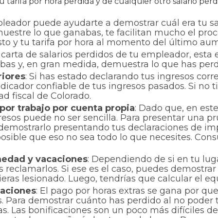
tarifa por hora perdida y de cualquier otro salario perd
leador puede ayudarte a demostrar cuál era tu sal
 muestre lo que ganabas, te facilitan mucho el pr
esto y tu tarifa por hora al momento del último au
carta de salarios perdidos de tu empleador, esta e
bas y, en gran medida, demuestra lo que has perd
riores
: Si has estado declarando tus ingresos cor
icador confiable de tus ingresos pasados. Si no t
ad fiscal de Colorado.
por trabajo por cuenta propia
: Dado que, en est
resos puede no ser sencilla. Para presentar una 
mostrarlo presentando tus declaraciones de impue
posible que eso no sea todo lo que necesites. Con
rmedad y vacaciones
: Dependiendo de si en tu lug
s reclamarlos. Si ese es el caso, puedes demostra
ieras lesionado. Luego, tendrías que calcular el e
caciones
: El pago por horas extras se gana por q
. Para demostrar cuánto has perdido al no poder t
as. Las bonificaciones son un poco más difíciles 