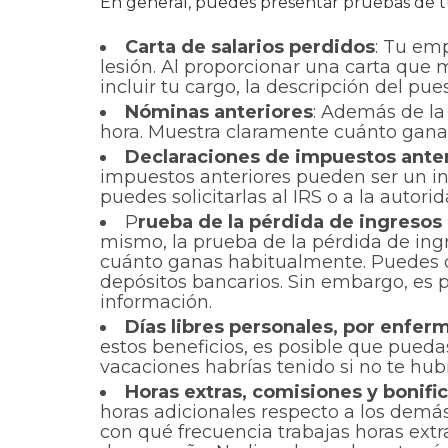
En general, puedes presentar pruebas de tu 
Carta de salarios perdidos
: Tu emp
lesión. Al proporcionar una carta que
incluir tu cargo, la descripción del pu
Nóminas anteriores
: Además de la 
hora. Muestra claramente cuánto gana
Declaraciones de impuestos ante
impuestos anteriores pueden ser un ind
puedes solicitarlas al IRS o a la autorid
P
rueba de la pérdida de ingresos 
mismo, la prueba de la pérdida de ing
cuánto ganas habitualmente. Puedes de
depósitos bancarios. Sin embargo, es 
información.
Días libres personales, por enfe
estos beneficios, es posible que pueda
vacaciones habrías tenido si no te hub
Horas extras, comisiones y bonifi
horas adicionales respecto a los demás
con qué frecuencia trabajas horas extr