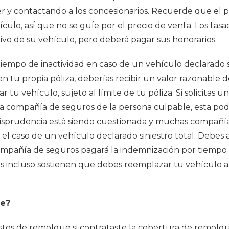
er y contactando a los concesionarios. Recuerde que el p
ulo, así que no se guíe por el precio de venta. Los ta
tivo de su vehículo, pero deberá pagar sus honorarios.
tiempo de inactividad en caso de un vehículo declarado s
en tu propia póliza, deberías recibir un valor razonable
u vehículo, sujeto al límite de tu póliza. Si solicitas 
 la compañía de seguros de la persona culpable, esta po
urisprudencia está siendo cuestionada y muchas compañí
el caso de un vehículo declarado siniestro total. Debes 
mpañía de seguros pagará la indemnización por tiempo d
incluso sostienen que debes reemplazar tu vehículo ant
ue?
tos de remolque si contrataste la cobertura de remolqu