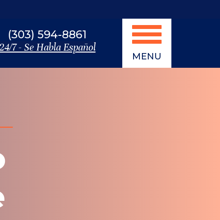
(303) 594-8861
24/7 - Se Habla Español
MENU
o
e